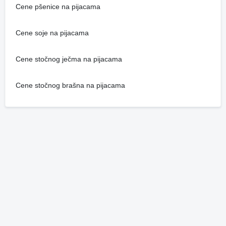
Cene pšenice na pijacama
Cene soje na pijacama
Cene stočnog ječma na pijacama
Cene stočnog brašna na pijacama