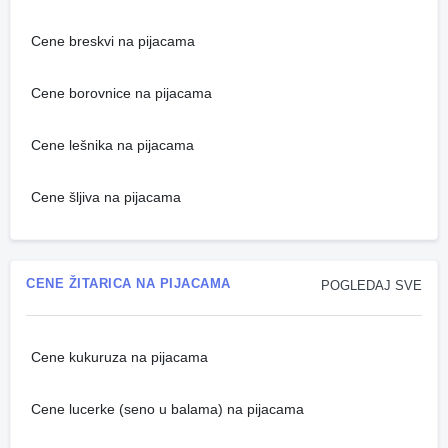
Cene breskvi na pijacama
Cene borovnice na pijacama
Cene lešnika na pijacama
Cene šljiva na pijacama
CENE ŽITARICA NA PIJACAMA
POGLEDAJ SVE
Cene kukuruza na pijacama
Cene lucerke (seno u balama) na pijacama