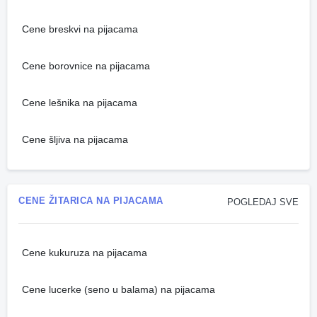
Cene breskvi na pijacama
Cene borovnice na pijacama
Cene lešnika na pijacama
Cene šljiva na pijacama
CENE ŽITARICA NA PIJACAMA
POGLEDAJ SVE
Cene kukuruza na pijacama
Cene lucerke (seno u balama) na pijacama