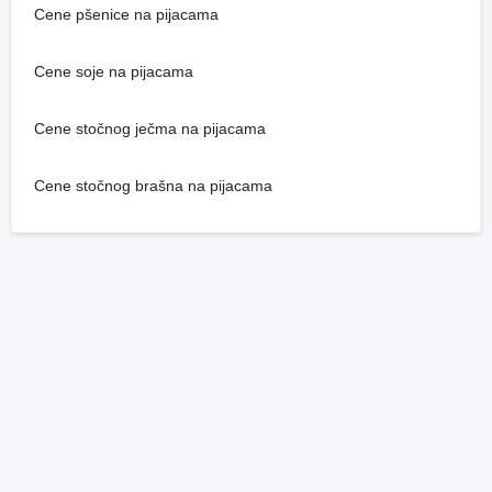
Cene pšenice na pijacama
Cene soje na pijacama
Cene stočnog ječma na pijacama
Cene stočnog brašna na pijacama