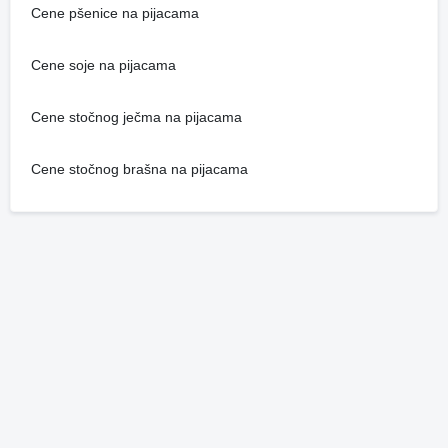
Cene pšenice na pijacama
Cene soje na pijacama
Cene stočnog ječma na pijacama
Cene stočnog brašna na pijacama