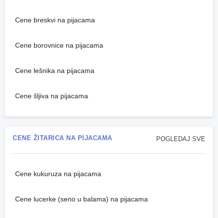
Cene breskvi na pijacama
Cene borovnice na pijacama
Cene lešnika na pijacama
Cene šljiva na pijacama
CENE ŽITARICA NA PIJACAMA
POGLEDAJ SVE
Cene kukuruza na pijacama
Cene lucerke (seno u balama) na pijacama