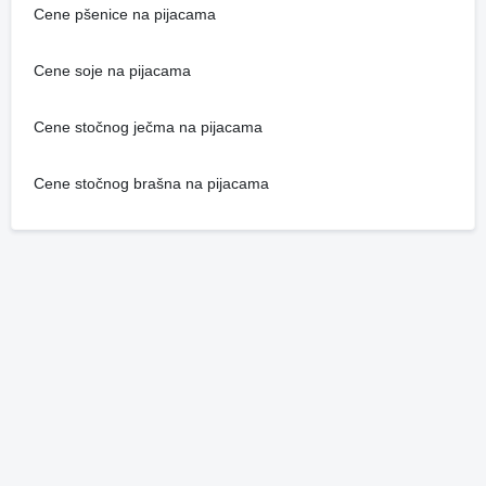
Cene pšenice na pijacama
Cene soje na pijacama
Cene stočnog ječma na pijacama
Cene stočnog brašna na pijacama