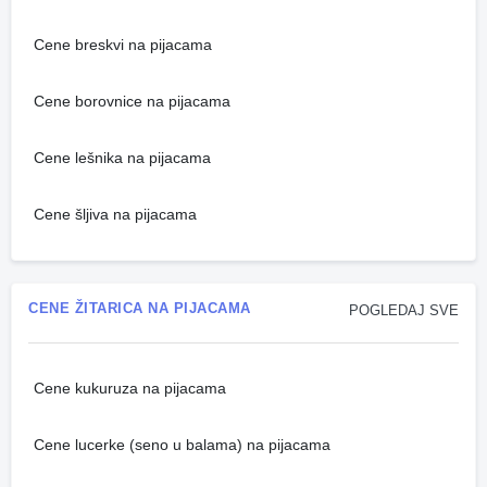
Cene breskvi na pijacama
Cene borovnice na pijacama
Cene lešnika na pijacama
Cene šljiva na pijacama
CENE ŽITARICA NA PIJACAMA
POGLEDAJ SVE
Cene kukuruza na pijacama
Cene lucerke (seno u balama) na pijacama