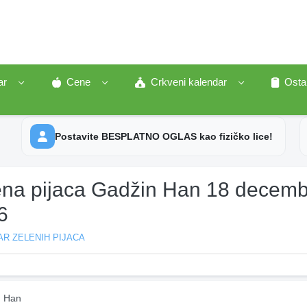
ar
Cene
Crkveni kalendar
Osta
Postavite BESPLATNO OGLAS kao fizičko lice!
ena pijaca Gadžin Han 18 decem
6
R ZELENIH PIJACA
 Han