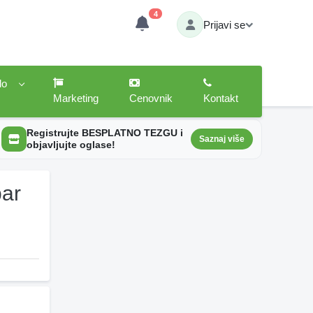
4
Prijavi se
lo
Marketing
Cenovnik
Kontakt
Registrujte BESPLATNO TEZGU i
Saznaj više
objavljujte oglase!
bar