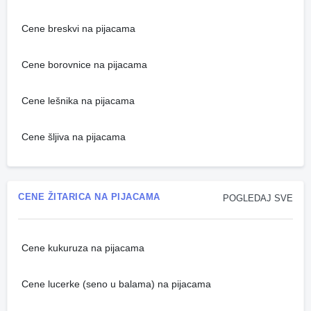
Cene breskvi na pijacama
Cene borovnice na pijacama
Cene lešnika na pijacama
Cene šljiva na pijacama
CENE ŽITARICA NA PIJACAMA
POGLEDAJ SVE
Cene kukuruza na pijacama
Cene lucerke (seno u balama) na pijacama