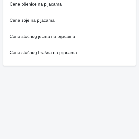
Cene pšenice na pijacama
Cene soje na pijacama
Cene stočnog ječma na pijacama
Cene stočnog brašna na pijacama