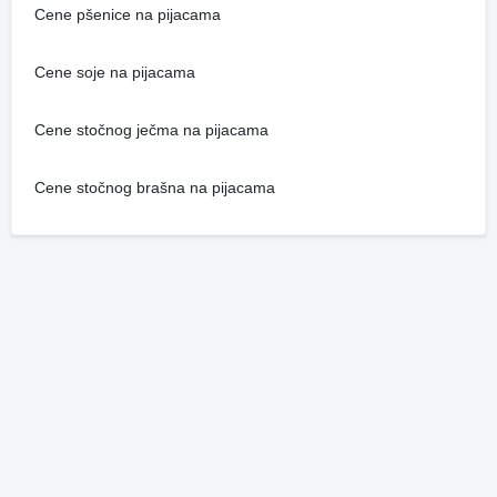
Cene pšenice na pijacama
Cene soje na pijacama
Cene stočnog ječma na pijacama
Cene stočnog brašna na pijacama