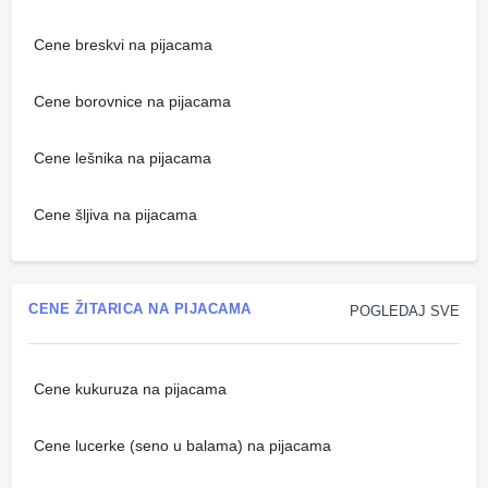
Cene breskvi na pijacama
Cene borovnice na pijacama
Cene lešnika na pijacama
Cene šljiva na pijacama
CENE ŽITARICA NA PIJACAMA
POGLEDAJ SVE
Cene kukuruza na pijacama
Cene lucerke (seno u balama) na pijacama