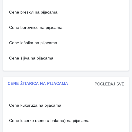
Cene breskvi na pijacama
Cene borovnice na pijacama
Cene lešnika na pijacama
Cene šljiva na pijacama
CENE ŽITARICA NA PIJACAMA
POGLEDAJ SVE
Cene kukuruza na pijacama
Cene lucerke (seno u balama) na pijacama