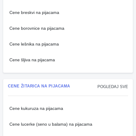
Cene breskvi na pijacama
Cene borovnice na pijacama
Cene lešnika na pijacama
Cene šljiva na pijacama
CENE ŽITARICA NA PIJACAMA
POGLEDAJ SVE
Cene kukuruza na pijacama
Cene lucerke (seno u balama) na pijacama