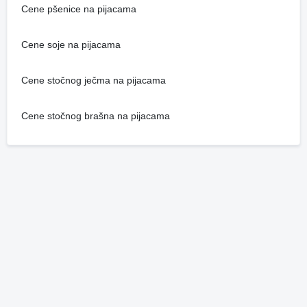
Cene pšenice na pijacama
Cene soje na pijacama
Cene stočnog ječma na pijacama
Cene stočnog brašna na pijacama