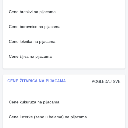
Cene breskvi na pijacama
Cene borovnice na pijacama
Cene lešnika na pijacama
Cene šljiva na pijacama
CENE ŽITARICA NA PIJACAMA
POGLEDAJ SVE
Cene kukuruza na pijacama
Cene lucerke (seno u balama) na pijacama