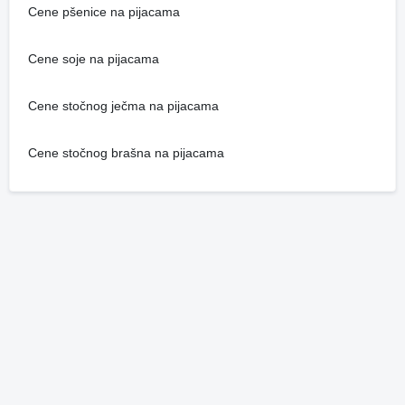
Cene pšenice na pijacama
Cene soje na pijacama
Cene stočnog ječma na pijacama
Cene stočnog brašna na pijacama