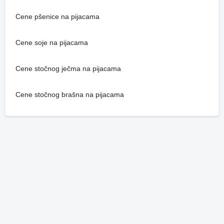
Cene pšenice na pijacama
Cene soje na pijacama
Cene stočnog ječma na pijacama
Cene stočnog brašna na pijacama