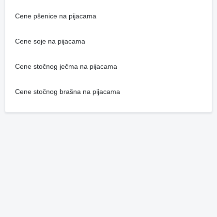
Cene pšenice na pijacama
Cene soje na pijacama
Cene stočnog ječma na pijacama
Cene stočnog brašna na pijacama