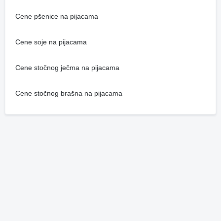
Cene pšenice na pijacama
Cene soje na pijacama
Cene stočnog ječma na pijacama
Cene stočnog brašna na pijacama