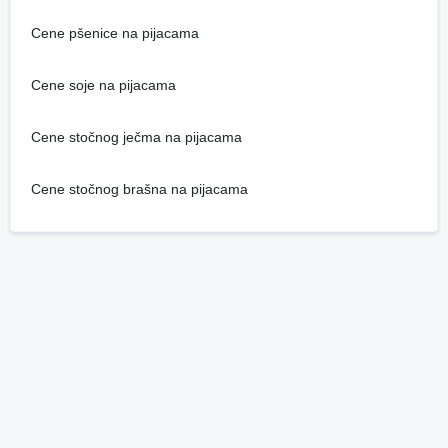
Cene pšenice na pijacama
Cene soje na pijacama
Cene stočnog ječma na pijacama
Cene stočnog brašna na pijacama