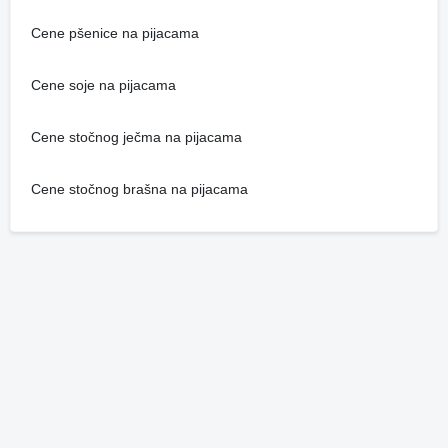
Cene pšenice na pijacama
Cene soje na pijacama
Cene stočnog ječma na pijacama
Cene stočnog brašna na pijacama