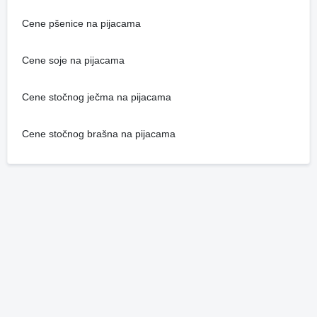
Cene pšenice na pijacama
Cene soje na pijacama
Cene stočnog ječma na pijacama
Cene stočnog brašna na pijacama