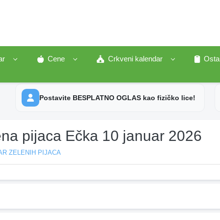
ar
Cene
Crkveni kalendar
Osta
Postavite BESPLATNO OGLAS kao fizičko lice!
ena pijaca Ečka 10 januar 2026
R ZELENIH PIJACA