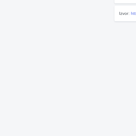
Izvor:
ht