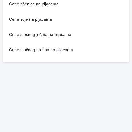
Cene pšenice na pijacama
Cene soje na pijacama
Cene stočnog ječma na pijacama
Cene stočnog brašna na pijacama