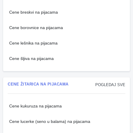
Cene breskvi na pijacama
Cene borovnice na pijacama
Cene lešnika na pijacama
Cene šljiva na pijacama
CENE ŽITARICA NA PIJACAMA
POGLEDAJ SVE
Cene kukuruza na pijacama
Cene lucerke (seno u balama) na pijacama