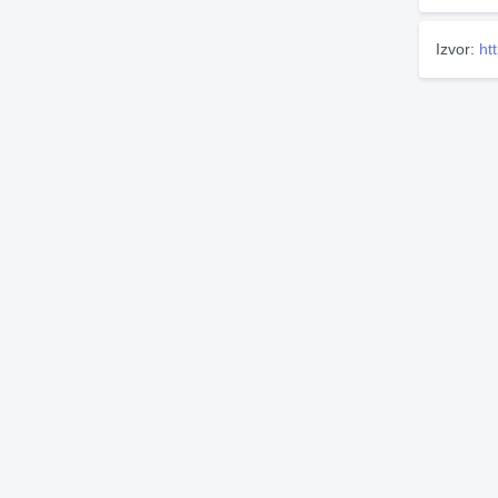
Izvor:
ht