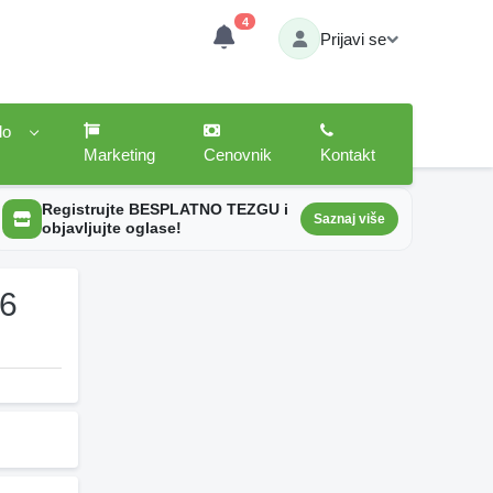
4
Prijavi se
lo
Marketing
Cenovnik
Kontakt
Registrujte BESPLATNO TEZGU i
Saznaj više
objavljujte oglase!
26