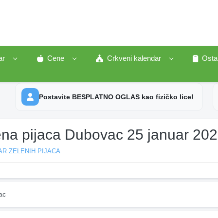
ar
Cene
Crkveni kalendar
Osta
Postavite BESPLATNO OGLAS kao fizičko lice!
ena pijaca Dubovac 25 januar 20
R ZELENIH PIJACA
ac