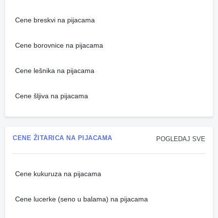
Cene breskvi na pijacama
Cene borovnice na pijacama
Cene lešnika na pijacama
Cene šljiva na pijacama
CENE ŽITARICA NA PIJACAMA
POGLEDAJ SVE
Cene kukuruza na pijacama
Cene lucerke (seno u balama) na pijacama