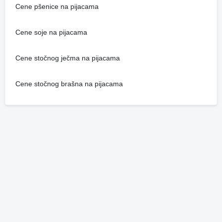
Cene pšenice na pijacama
Cene soje na pijacama
Cene stočnog ječma na pijacama
Cene stočnog brašna na pijacama