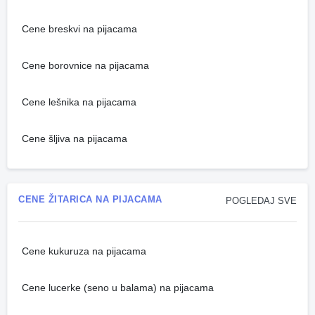
Cene breskvi na pijacama
Cene borovnice na pijacama
Cene lešnika na pijacama
Cene šljiva na pijacama
CENE ŽITARICA NA PIJACAMA
POGLEDAJ SVE
Cene kukuruza na pijacama
Cene lucerke (seno u balama) na pijacama