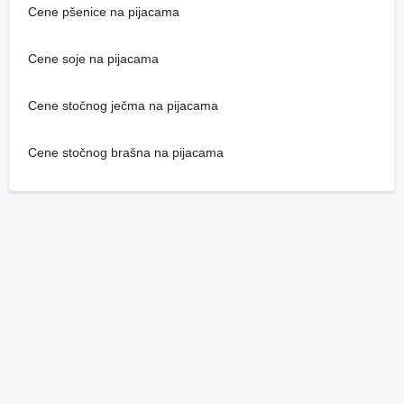
Cene pšenice na pijacama
Cene soje na pijacama
Cene stočnog ječma na pijacama
Cene stočnog brašna na pijacama