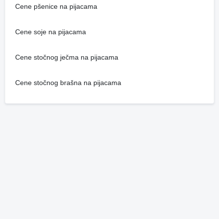
Cene pšenice na pijacama
Cene soje na pijacama
Cene stočnog ječma na pijacama
Cene stočnog brašna na pijacama