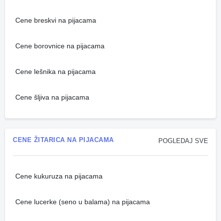
Cene breskvi na pijacama
Cene borovnice na pijacama
Cene lešnika na pijacama
Cene šljiva na pijacama
CENE ŽITARICA NA PIJACAMA
POGLEDAJ SVE
Cene kukuruza na pijacama
Cene lucerke (seno u balama) na pijacama