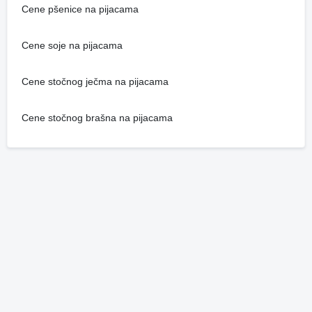
Cene pšenice na pijacama
Cene soje na pijacama
Cene stočnog ječma na pijacama
Cene stočnog brašna na pijacama