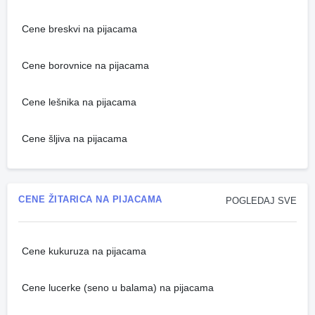
Cene breskvi na pijacama
Cene borovnice na pijacama
Cene lešnika na pijacama
Cene šljiva na pijacama
CENE ŽITARICA NA PIJACAMA
POGLEDAJ SVE
Cene kukuruza na pijacama
Cene lucerke (seno u balama) na pijacama