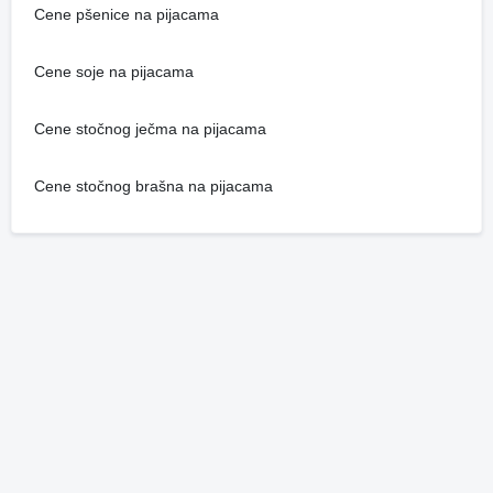
Cene pšenice na pijacama
Cene soje na pijacama
Cene stočnog ječma na pijacama
Cene stočnog brašna na pijacama