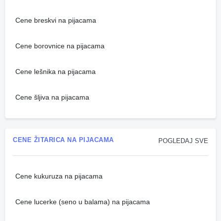
Cene breskvi na pijacama
Cene borovnice na pijacama
Cene lešnika na pijacama
Cene šljiva na pijacama
CENE ŽITARICA NA PIJACAMA
POGLEDAJ SVE
Cene kukuruza na pijacama
Cene lucerke (seno u balama) na pijacama