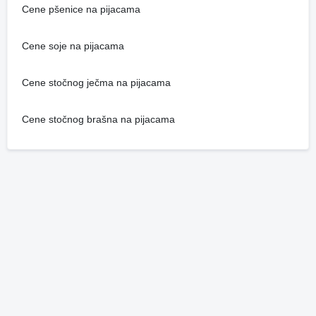
Cene pšenice na pijacama
Cene soje na pijacama
Cene stočnog ječma na pijacama
Cene stočnog brašna na pijacama