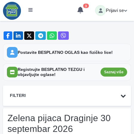
3
Prijavi se
Postavite BESPLATNO OGLAS kao fizičko lice!
Registrujte BESPLATNO TEZGU i
Saznaj više
objavljujte oglase!
FILTERI
Zelena pijaca Draginje 30
septembar 2026