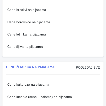
Cene breskvi na pijacama
Cene borovnice na pijacama
Cene lešnika na pijacama
Cene šljiva na pijacama
CENE ŽITARICA NA PIJACAMA
POGLEDAJ SVE
Cene kukuruza na pijacama
Cene lucerke (seno u balama) na pijacama