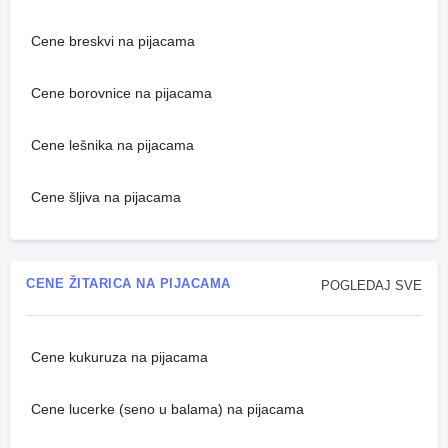
Cene breskvi na pijacama
Cene borovnice na pijacama
Cene lešnika na pijacama
Cene šljiva na pijacama
CENE ŽITARICA NA PIJACAMA
POGLEDAJ SVE
Cene kukuruza na pijacama
Cene lucerke (seno u balama) na pijacama