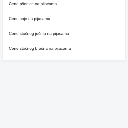
Cene pšenice na pijacama
Cene soje na pijacama
Cene stočnog ječma na pijacama
Cene stočnog brašna na pijacama