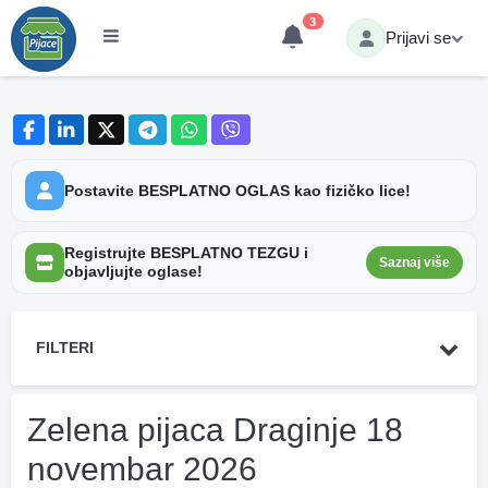
3
Prijavi se
Postavite BESPLATNO OGLAS kao fizičko lice!
Registrujte BESPLATNO TEZGU i
Saznaj više
objavljujte oglase!
FILTERI
Zelena pijaca Draginje 18
novembar 2026