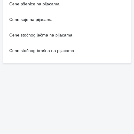
Cene pšenice na pijacama
Cene soje na pijacama
Cene stočnog ječma na pijacama
Cene stočnog brašna na pijacama