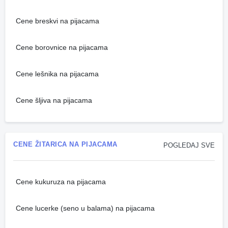
Cene breskvi na pijacama
Cene borovnice na pijacama
Cene lešnika na pijacama
Cene šljiva na pijacama
CENE ŽITARICA NA PIJACAMA
POGLEDAJ SVE
Cene kukuruza na pijacama
Cene lucerke (seno u balama) na pijacama