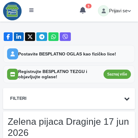
3
Prijavi se
Postavite BESPLATNO OGLAS kao fizičko lice!
Registrujte BESPLATNO TEZGU i
Saznaj više
objavljujte oglase!
FILTERI
Zelena pijaca Draginje 17 jun
2026