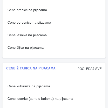
Cene breskvi na pijacama
Cene borovnice na pijacama
Cene lešnika na pijacama
Cene šljiva na pijacama
CENE ŽITARICA NA PIJACAMA
POGLEDAJ SVE
Cene kukuruza na pijacama
Cene lucerke (seno u balama) na pijacama