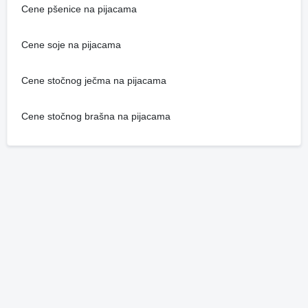
Cene pšenice na pijacama
Cene soje na pijacama
Cene stočnog ječma na pijacama
Cene stočnog brašna na pijacama