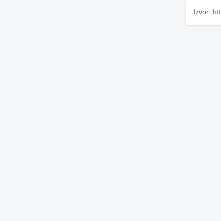
Izvor:
ht