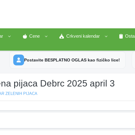
ar
Cene
Crkveni kalendar
Osta
Postavite BESPLATNO OGLAS kao fizičko lice!
na pijaca Debrc 2025 april 3
R ZELENIH PIJACA