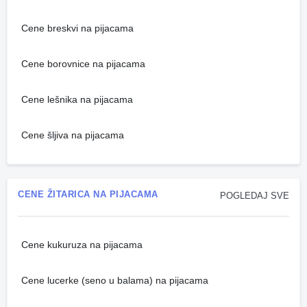
Cene breskvi na pijacama
Cene borovnice na pijacama
Cene lešnika na pijacama
Cene šljiva na pijacama
CENE ŽITARICA NA PIJACAMA
POGLEDAJ SVE
Cene kukuruza na pijacama
Cene lucerke (seno u balama) na pijacama