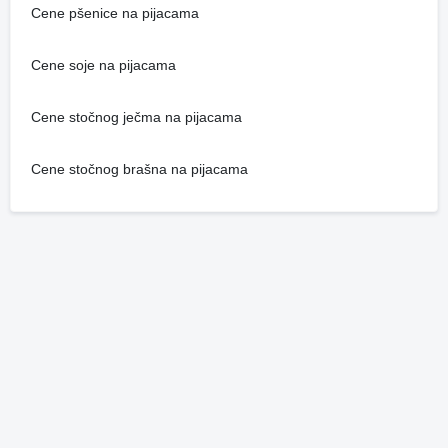
Cene pšenice na pijacama
Cene soje na pijacama
Cene stočnog ječma na pijacama
Cene stočnog brašna na pijacama