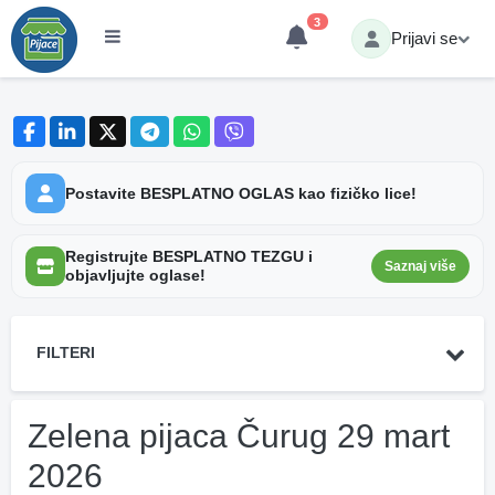
3
Prijavi se
Postavite BESPLATNO OGLAS kao fizičko lice!
Registrujte BESPLATNO TEZGU i
Saznaj više
objavljujte oglase!
FILTERI
Zelena pijaca Čurug 29 mart
2026