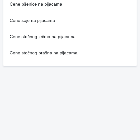
Cene pšenice na pijacama
Cene soje na pijacama
Cene stočnog ječma na pijacama
Cene stočnog brašna na pijacama