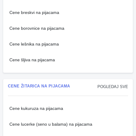
Cene breskvi na pijacama
Cene borovnice na pijacama
Cene lešnika na pijacama
Cene šljiva na pijacama
CENE ŽITARICA NA PIJACAMA
POGLEDAJ SVE
Cene kukuruza na pijacama
Cene lucerke (seno u balama) na pijacama