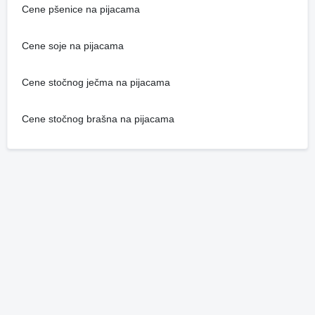
Cene pšenice na pijacama
Cene soje na pijacama
Cene stočnog ječma na pijacama
Cene stočnog brašna na pijacama