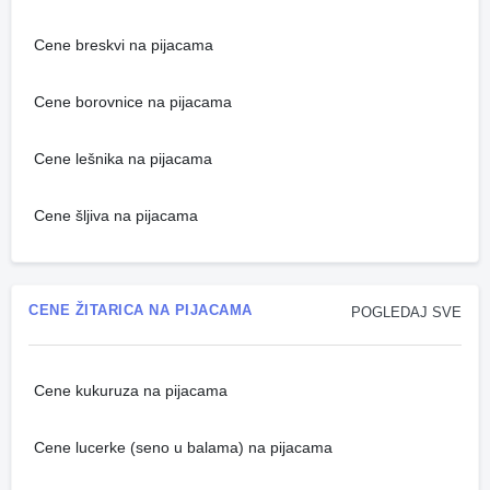
Cene breskvi na pijacama
Cene borovnice na pijacama
Cene lešnika na pijacama
Cene šljiva na pijacama
CENE ŽITARICA NA PIJACAMA
POGLEDAJ SVE
Cene kukuruza na pijacama
Cene lucerke (seno u balama) na pijacama