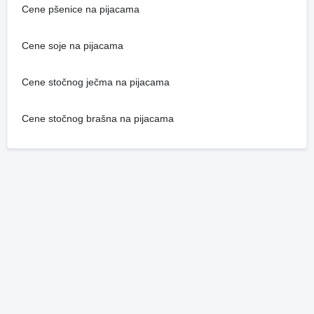
Cene pšenice na pijacama
Cene soje na pijacama
Cene stočnog ječma na pijacama
Cene stočnog brašna na pijacama