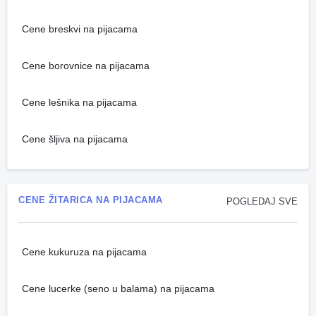
Cene breskvi na pijacama
Cene borovnice na pijacama
Cene lešnika na pijacama
Cene šljiva na pijacama
CENE ŽITARICA NA PIJACAMA
POGLEDAJ SVE
Cene kukuruza na pijacama
Cene lucerke (seno u balama) na pijacama