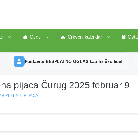
ar
Cene
Crkveni kalendar
Osta
Postavite BESPLATNO OGLAS kao fizičko lice!
ena pijaca Čurug 2025 februar 9
R ZELENIH PIJACA