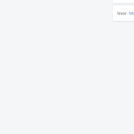
Izvor:
ht