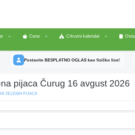
ar
Cene
Crkveni kalendar
Osta
Postavite BESPLATNO OGLAS kao fizičko lice!
ena pijaca Čurug 16 avgust 2026
R ZELENIH PIJACA