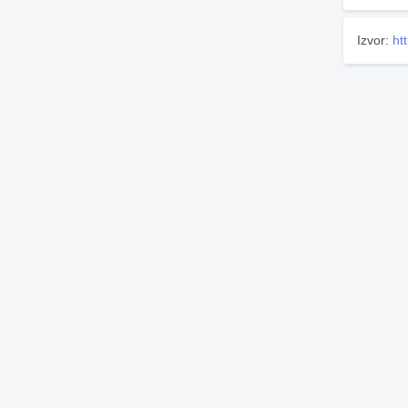
Izvor:
ht