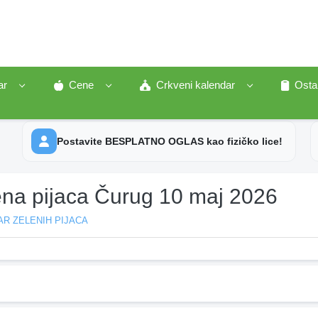
ar
Cene
Crkveni kalendar
Osta
Postavite BESPLATNO OGLAS kao fizičko lice!
ena pijaca Čurug 10 maj 2026
R ZELENIH PIJACA