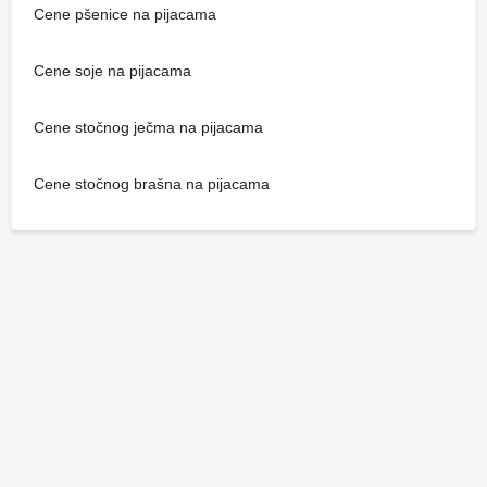
Cene pšenice na pijacama
Cene soje na pijacama
Cene stočnog ječma na pijacama
Cene stočnog brašna na pijacama