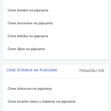
Cene breskvi na pijacama
Cene borovnice na pijacama
Cene lešnika na pijacama
Cene šljiva na pijacama
CENE ŽITARICA NA PIJACAMA
POGLEDAJ SVE
Cene kukuruza na pijacama
Cene lucerke (seno u balama) na pijacama