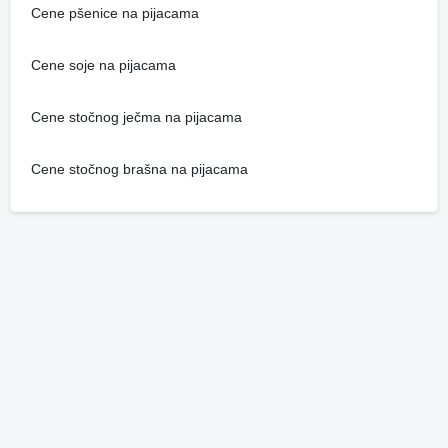
Cene pšenice na pijacama
Cene soje na pijacama
Cene stočnog ječma na pijacama
Cene stočnog brašna na pijacama