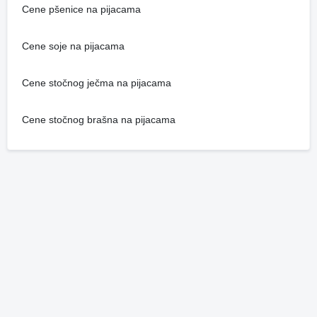
Cene pšenice na pijacama
Cene soje na pijacama
Cene stočnog ječma na pijacama
Cene stočnog brašna na pijacama