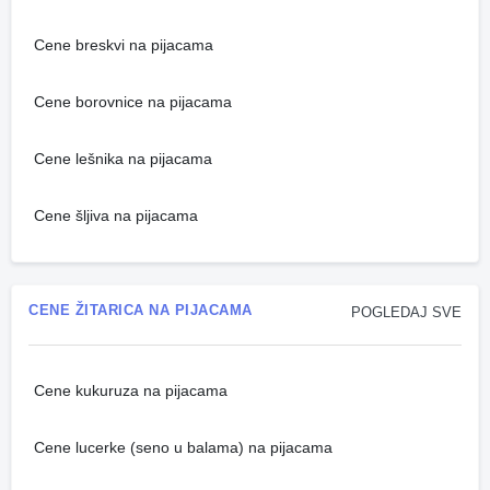
Cene breskvi na pijacama
Cene borovnice na pijacama
Cene lešnika na pijacama
Cene šljiva na pijacama
CENE ŽITARICA NA PIJACAMA
POGLEDAJ SVE
Cene kukuruza na pijacama
Cene lucerke (seno u balama) na pijacama