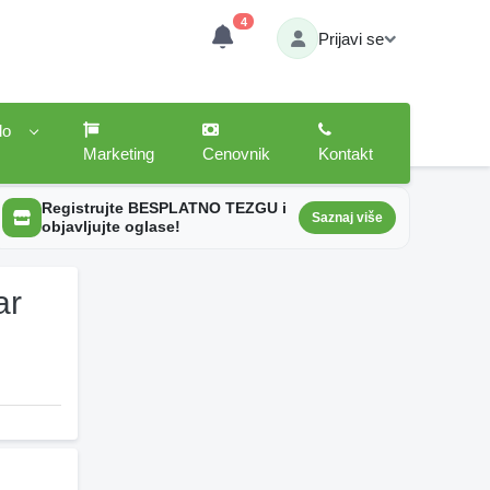
4
Prijavi se
lo
Marketing
Cenovnik
Kontakt
Registrujte BESPLATNO TEZGU i
Saznaj više
objavljujte oglase!
ar