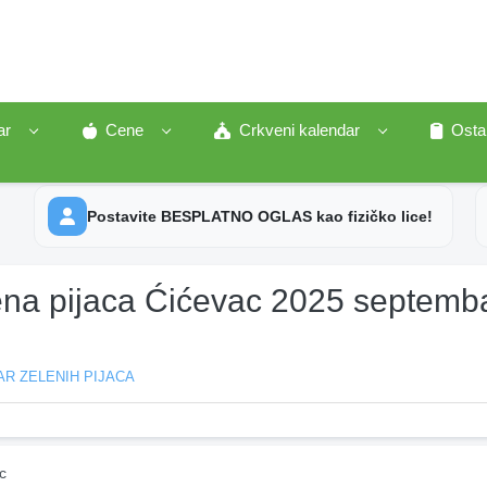
ar
Cene
Crkveni kalendar
Osta
Postavite BESPLATNO OGLAS kao fizičko lice!
ena pijaca Ćićevac 2025 septemb
R ZELENIH PIJACA
c