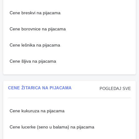
Cene breskvi na pijacama
Cene borovnice na pijacama
Cene lešnika na pijacama
Cene šljiva na pijacama
CENE ŽITARICA NA PIJACAMA
POGLEDAJ SVE
Cene kukuruza na pijacama
Cene lucerke (seno u balama) na pijacama