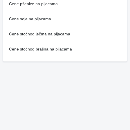
Cene pšenice na pijacama
Cene soje na pijacama
Cene stočnog ječma na pijacama
Cene stočnog brašna na pijacama