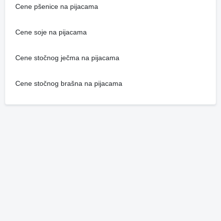
Cene pšenice na pijacama
Cene soje na pijacama
Cene stočnog ječma na pijacama
Cene stočnog brašna na pijacama