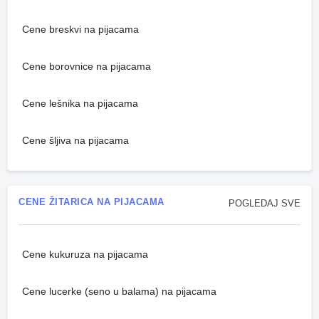
Cene breskvi na pijacama
Cene borovnice na pijacama
Cene lešnika na pijacama
Cene šljiva na pijacama
CENE ŽITARICA NA PIJACAMA
POGLEDAJ SVE
Cene kukuruza na pijacama
Cene lucerke (seno u balama) na pijacama