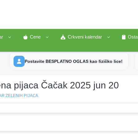
ar
Cene
Crkveni kalendar
Osta
Postavite BESPLATNO OGLAS kao fizičko lice!
ena pijaca Čačak 2025 jun 20
R ZELENIH PIJACA