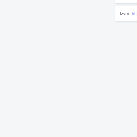
Izvor:
ht