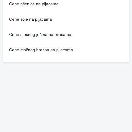
Cene pšenice na pijacama
Cene soje na pijacama
Cene stočnog ječma na pijacama
Cene stočnog brašna na pijacama