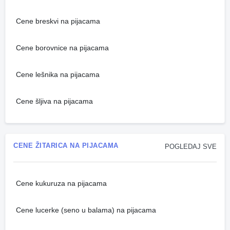
Cene breskvi na pijacama
Cene borovnice na pijacama
Cene lešnika na pijacama
Cene šljiva na pijacama
CENE ŽITARICA NA PIJACAMA
POGLEDAJ SVE
Cene kukuruza na pijacama
Cene lucerke (seno u balama) na pijacama