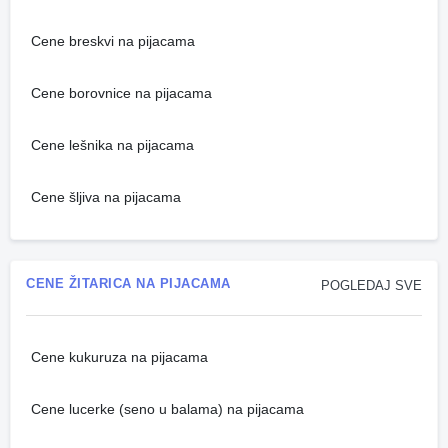
Cene breskvi na pijacama
Cene borovnice na pijacama
Cene lešnika na pijacama
Cene šljiva na pijacama
CENE ŽITARICA NA PIJACAMA
POGLEDAJ SVE
Cene kukuruza na pijacama
Cene lucerke (seno u balama) na pijacama