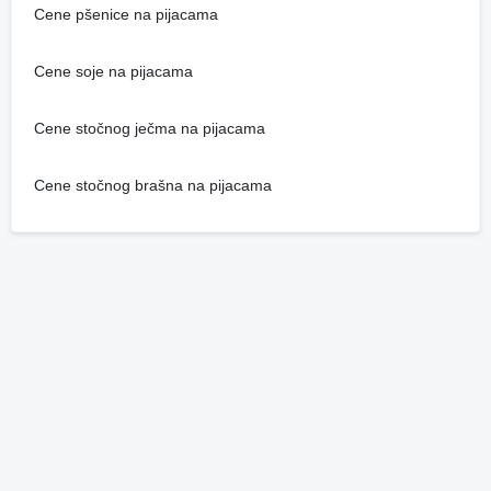
Cene pšenice na pijacama
Cene soje na pijacama
Cene stočnog ječma na pijacama
Cene stočnog brašna na pijacama