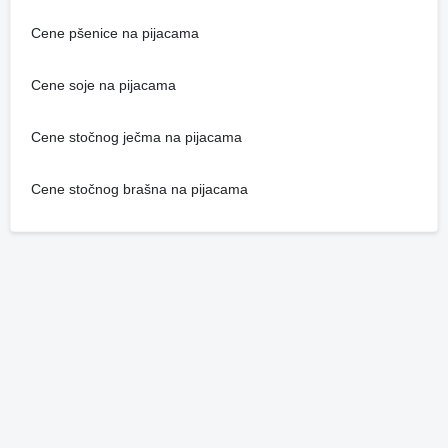
Cene pšenice na pijacama
Cene soje na pijacama
Cene stočnog ječma na pijacama
Cene stočnog brašna na pijacama