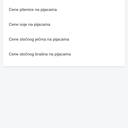
Cene pšenice na pijacama
Cene soje na pijacama
Cene stočnog ječma na pijacama
Cene stočnog brašna na pijacama