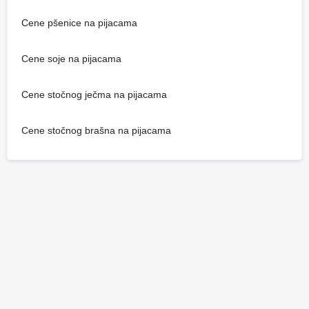
Cene pšenice na pijacama
Cene soje na pijacama
Cene stočnog ječma na pijacama
Cene stočnog brašna na pijacama