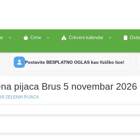
ar
Cene
Crkveni kalendar
Osta
Postavite BESPLATNO OGLAS kao fizičko lice!
ena pijaca Brus 5 novembar 2026
R ZELENIH PIJACA