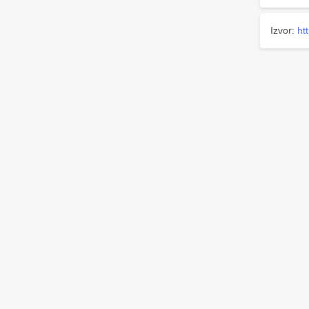
Izvor:
ht