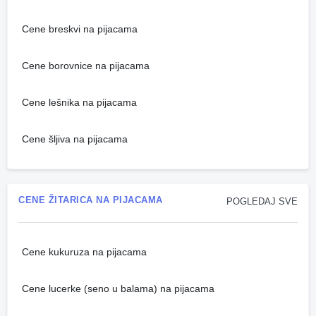
Cene breskvi na pijacama
Cene borovnice na pijacama
Cene lešnika na pijacama
Cene šljiva na pijacama
CENE ŽITARICA NA PIJACAMA
POGLEDAJ SVE
Cene kukuruza na pijacama
Cene lucerke (seno u balama) na pijacama