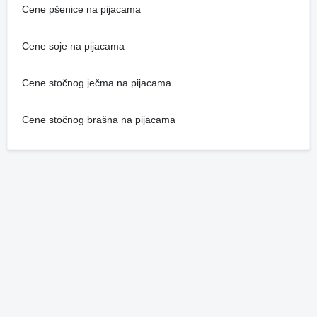
Cene pšenice na pijacama
Cene soje na pijacama
Cene stočnog ječma na pijacama
Cene stočnog brašna na pijacama